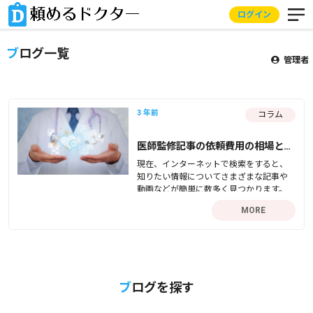
ログイン
ブログ一覧
管理者
3 年前
コラム
医師監修記事の依頼費用の相場と依
頼するメリットについて
現在、インターネットで検索をすると、
知りたい情報についてさまざまな記事や
動画などが簡単に数多く見つかります。
しかし、数ある情報の中には、個人ブロ
MORE
グやフェイク記事などの信憑性の高くな
い記事が含まれる場合があります。とく
に、信憑性が重視されるヘルスケア関係
の記事においては、記事内容の信憑性を
読者に示す…
ブログを探す